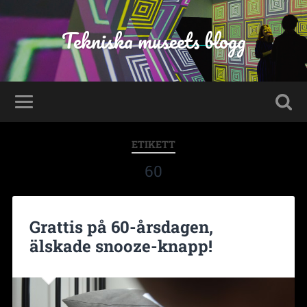
Tekniska museets blogg
ETIKETT
60
Grattis på 60-årsdagen,
älskade snooze-knapp!