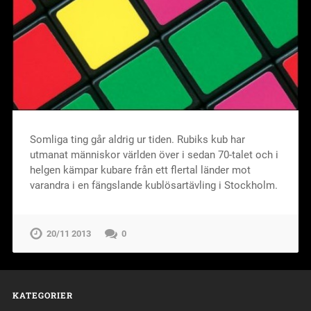
Somliga ting går aldrig ur tiden. Rubiks kub har
utmanat människor världen över i sedan 70-talet och i
helgen kämpar kubare från ett flertal länder mot
varandra i en fängslande kublösartävling i Stockholm.
20/11 2013
0
KATEGORIER