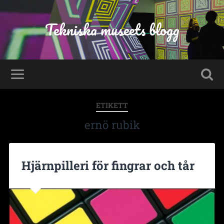
Tekniska museets blogg
ETIKETT
ernö rubik
Hjärnpilleri för fingrar och tår