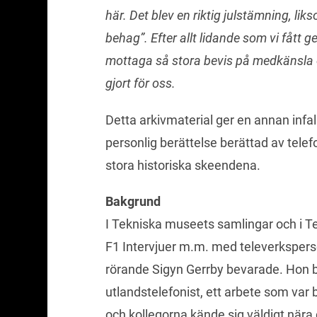
här. Det blev en riktig julstämning, lik
behag”. Efter allt lidande som vi fått 
mottaga så stora bevis på medkänsla oc
gjort för oss.
Detta arkivmaterial ger en annan infal
personlig berättelse berättad av telef
stora historiska skeendena.
Bakgrund
I Tekniska museets samlingar och i Te
F1 Intervjuer m.m. med televerkspers
rörande Sigyn Gerrby bevarade. Hon 
utlandstelefonist, ett arbete som var
och kollegorna kände sig väldigt nära