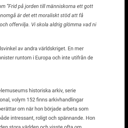
som ”Frid på jorden till människorna ett gott
genomgå är det ett moraliskt stöd att få
h offervilja. Vi skola aldrig glömma vad ni
lsvinkel av andra världskriget. En mer
onister runtom i Europa och inte utifrån de
lemuseums historiska arkiv, serie
onal, volym 152 finns arkivhandlingar
berättar om när hon började arbeta som
 både intressant, roligt och spännande. Hon
 den stora världen och visste ofta om