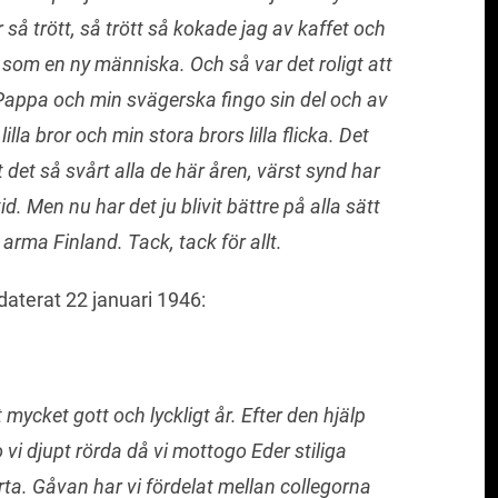
 så trött, så trött så kokade jag av kaffet och
 som en ny människa. Och så var det roligt att
n Pappa och min svägerska fingo sin del och av
la bror och min stora brors lilla flicka. Det
t det så svårt alla de här åren, värst synd har
id. Men nu har det ju blivit bättre på alla sätt
 arma Finland. Tack, tack för allt.
aterat 22 januari 1946:
 mycket gott och lyckligt år. Efter den hjälp
 vi djupt rörda då vi mottogo Eder stiliga
ärta. Gåvan har vi fördelat mellan collegorna