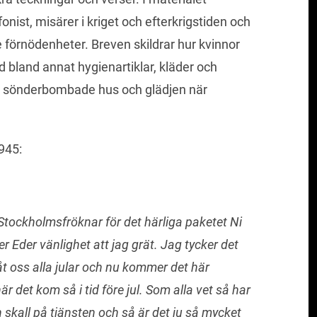
onist, misärer i kriget och efterkrigstiden och
e förnödenheter. Breven skildrar hur kvinnor
bland annat hygienartiklar, kläder och
a i sönderbombade hus och glädjen när
945:
Stockholmsfröknar för det härliga paketet Ni
er Eder vänlighet att jag grät. Jag tycker det
åt oss alla jular och nu kommer det här
är det kom så i tid före jul. Som alla vet så har
 skall på tjänsten och så är det ju så mycket