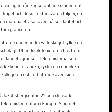
teckningar från krigsdrabbade städer runt
 kriget och dess fruktansvärda följder, en
en materialet visar även på solidaritet och
rtom gränserna.
utförde under andra världskriget fyllde en
ssbelagt. Utlandstelefonisterna fick trots
för landets gränser. Telefonisterna som
k lektioner i franska, tyska och engelska.
 kollegorna och förbättrade även sina
å Jakobsbergsgatan 22 och skickade
telefonister runtom i Europa. Albumet
kra teckningar och verser. I materialet