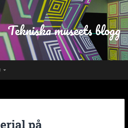
Tekniska museets blogg
R
erial på