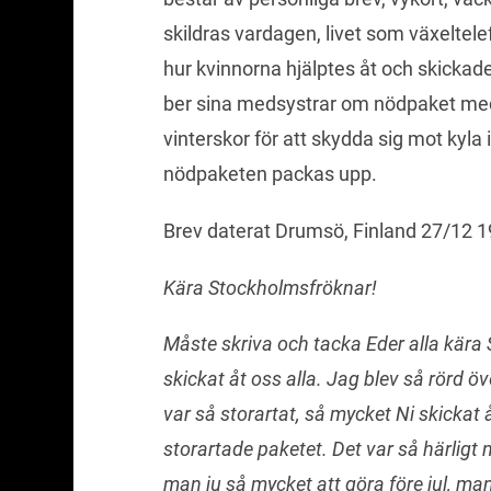
skildras vardagen, livet som växeltelef
hur kvinnorna hjälptes åt och skickad
ber sina medsystrar om nödpaket med 
vinterskor för att skydda sig mot kyl
nödpaketen packas upp.
Brev daterat Drumsö, Finland 27/12 1
Kära Stockholmsfröknar!
Måste skriva och tacka Eder alla kära 
skickat åt oss alla. Jag blev så rörd öv
var så storartat, så mycket Ni skickat 
storartade paketet. Det var så härligt n
man ju så mycket att göra före jul, man