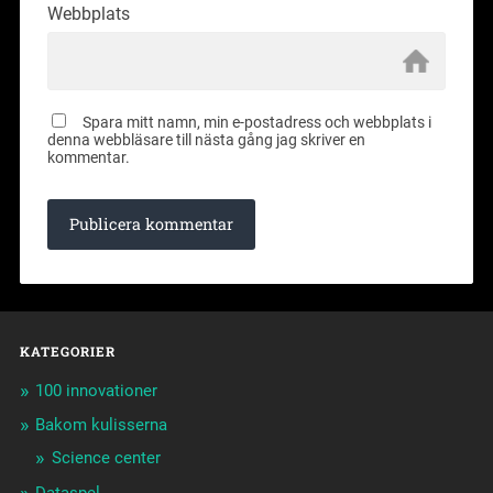
Webbplats
Spara mitt namn, min e-postadress och webbplats i
denna webbläsare till nästa gång jag skriver en
kommentar.
KATEGORIER
100 innovationer
Bakom kulisserna
Science center
Dataspel