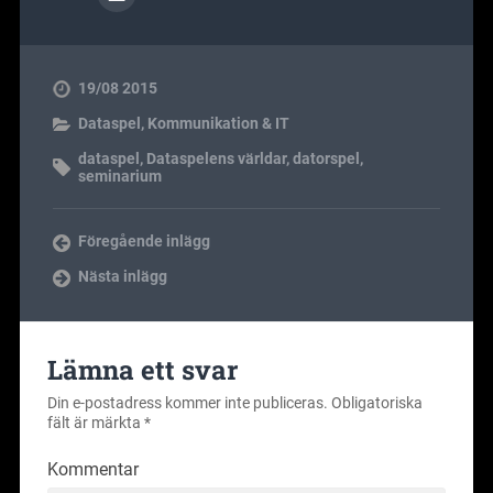
19/08 2015
Dataspel
,
Kommunikation & IT
dataspel
,
Dataspelens världar
,
datorspel
,
seminarium
Föregående inlägg
Nästa inlägg
Lämna ett svar
Din e-postadress kommer inte publiceras.
Obligatoriska
fält är märkta
*
Kommentar