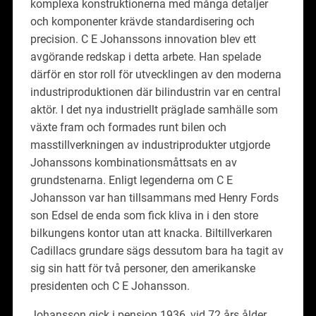
komplexa konstruktionerna med många detaljer
och komponenter krävde standardisering och
precision. C E Johanssons innovation blev ett
avgörande redskap i detta arbete. Han spelade
därför en stor roll för utvecklingen av den moderna
industriproduktionen där bilindustrin var en central
aktör. I det nya industriellt präglade samhälle som
växte fram och formades runt bilen och
masstillverkningen av industriprodukter utgjorde
Johanssons kombinationsmåttsats en av
grundstenarna. Enligt legenderna om C E
Johansson var han tillsammans med Henry Fords
son Edsel de enda som fick kliva in i den store
bilkungens kontor utan att knacka. Biltillverkaren
Cadillacs grundare sägs dessutom bara ha tagit av
sig sin hatt för två personer, den amerikanske
presidenten och C E Johansson.
Johansson gick i pension 1936, vid 72 års ålder