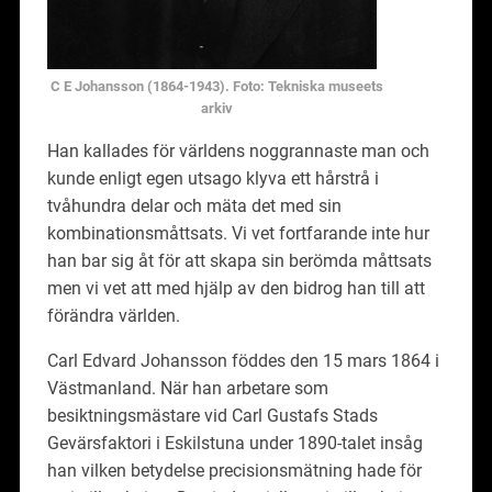
C E Johansson (1864-1943). Foto: Tekniska museets
arkiv
Han kallades för världens noggrannaste man och
kunde enligt egen utsago klyva ett hårstrå i
tvåhundra delar och mäta det med sin
kombinationsmåttsats. Vi vet fortfarande inte hur
han bar sig åt för att skapa sin berömda måttsats
men vi vet att med hjälp av den bidrog han till att
förändra världen.
Carl Edvard Johansson föddes den 15 mars 1864 i
Västmanland. När han arbetare som
besiktningsmästare vid Carl Gustafs Stads
Gevärsfaktori i Eskilstuna under 1890-talet insåg
han vilken betydelse precisionsmätning hade för