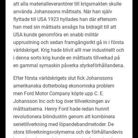
att alla materialleverantörer till krigsmakten skulle
använda Johanssons måttsats. När han själv
flyttade till USA 1923 hyllades han där eftersom
han med sin måttsats ansågs ha bidragit till att
USA kunde genomföra en snabb militär
upprustning och sedan framgångsrikt gå in i första
världskriget. Krig hade blivit allt mer industriellt och
i denna sorts krig kunde en måttsats tillverkad på
en gammal symaskin påverka styrkeförhållandena.
Efter första världskrigets slut fick Johanssons
amerikanska dotterbolag ekonomiska problem
men Ford Motor Company köpte upp C. E.
Johansson Inc och tog över tillverkningen av
måttsatserna. Henry Ford hade redan hunnit
revolutionera bilindustrin genom att kombinera
serietillverkning med löpandebandmetoder. De
stora tillverkningsvolymerna och de förhållandevis