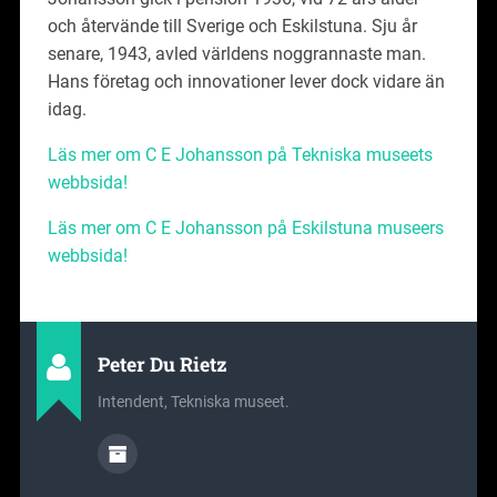
och återvände till Sverige och Eskilstuna. Sju år
senare, 1943, avled världens noggrannaste man.
Hans företag och innovationer lever dock vidare än
idag.
Läs mer om C E Johansson på Tekniska museets
webbsida!
Läs mer om C E Johansson på Eskilstuna museers
webbsida!
Peter Du Rietz
Intendent, Tekniska museet.