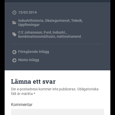
15/03 2014
Industrihistoria
,
Okategoriserat
,
Teknik
,
Uppfinningar
C E Johansson
,
Ford
,
industri.
,
kombinationsmåttsats
,
mätinstrument
Föregående inlägg
Nästa inlägg
Lämna ett svar
Din e-postadress kommer inte publiceras.
Obligatoriska
fält är märkta
*
Kommentar