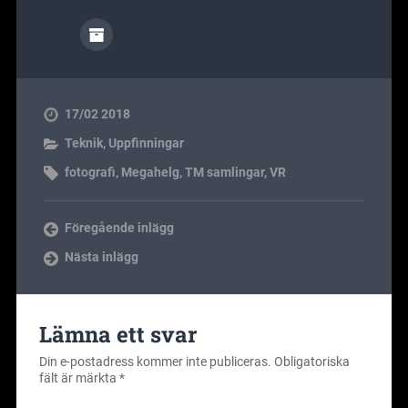
17/02 2018
Teknik
,
Uppfinningar
fotografi
,
Megahelg
,
TM samlingar
,
VR
Föregående inlägg
Nästa inlägg
Lämna ett svar
Din e-postadress kommer inte publiceras.
Obligatoriska
fält är märkta
*