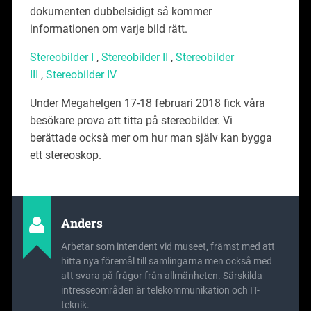
dokumenten dubbelsidigt så kommer
informationen om varje bild rätt.
Stereobilder I
,
Stereobilder II
,
Stereobilder
III
,
Stereobilder IV
Under Megahelgen 17-18 februari 2018 fick våra
besökare prova att titta på stereobilder. Vi
berättade också mer om hur man själv kan bygga
ett stereoskop.
Anders
Arbetar som intendent vid museet, främst med att
hitta nya föremål till samlingarna men också med
att svara på frågor från allmänheten. Särskilda
intresseområden är telekommunikation och IT-
teknik.