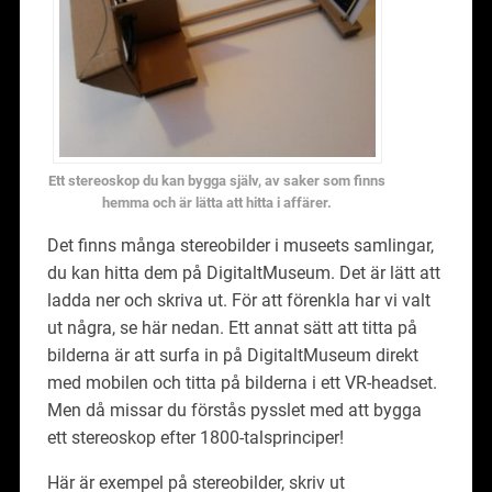
Ett stereoskop du kan bygga själv, av saker som finns
hemma och är lätta att hitta i affärer.
Det finns många stereobilder i museets samlingar,
du kan hitta dem på DigitaltMuseum. Det är lätt att
ladda ner och skriva ut. För att förenkla har vi valt
ut några, se här nedan. Ett annat sätt att titta på
bilderna är att surfa in på DigitaltMuseum direkt
med mobilen och titta på bilderna i ett VR-headset.
Men då missar du förstås pysslet med att bygga
ett stereoskop efter 1800-talsprinciper!
Här är exempel på stereobilder, skriv ut