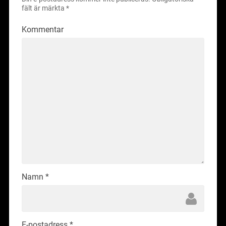
fält är märkta
*
Kommentar
Namn
*
E-postadress
*