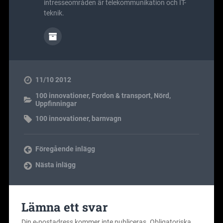
intresseområden är telekommunikation och IT-
teknik.
11/10 2012
100 innovationer
,
Fordon & transport
,
Nörd
,
Uppfinningar
100 innovationer
,
barnvagn
Föregående inlägg
Nästa inlägg
Lämna ett svar
Din e-postadress kommer inte publiceras.
Obligatoriska