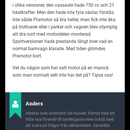
i olika versioner, den vassaste hade 750 cc och 21
hästkrafter. Men den hade inte fyra växlar, förstås.
Inte sålde Pramotor så bra heller, man fick inte åka
på trottoarer eller i parker och vagnen blev otymplig
att dra runt med motordelen monterad.
Sportversionen hade prestanda långt över vad en
normal barnvagn klarade. Med tiden glömdes
Pramotor bort.
Vet du någon som har satt motor på en manick
som man normalt sett inte har det på? Tipsa oss!
Anders
Arbetar som intendent vid museet, främst med att
hitta nya föremål till samlingarna men också med
att svara på frågor från allmänheten. Särskilda