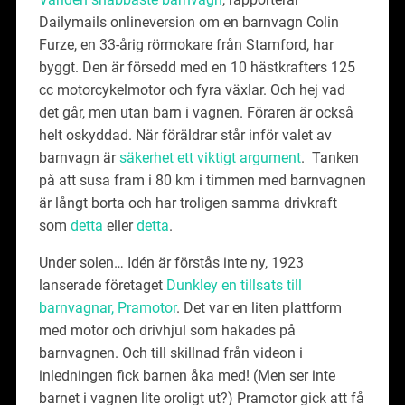
Dailymails onlineversion om en barnvagn Colin
Furze, en 33-årig rörmokare från Stamford, har
byggt. Den är försedd med en 10 hästkrafters 125
cc motorcykelmotor och fyra växlar. Och hej vad
det går, men utan barn i vagnen. Föraren är också
helt oskyddad. När föräldrar står inför valet av
barnvagn är
säkerhet ett viktigt argument
. Tanken
på att susa fram i 80 km i timmen med barnvagnen
är långt borta och har troligen samma drivkraft
som
detta
eller
detta
.
Under solen… Idén är förstås inte ny, 1923
lanserade företaget
Dunkley en tillsats till
barnvagnar, Pramotor
. Det var en liten plattform
med motor och drivhjul som hakades på
barnvagnen. Och till skillnad från videon i
inledningen fick barnen åka med! (Men ser inte
barnet i vagnen lite oroligt ut?) Pramotor gick att få