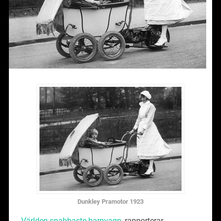
Dunkley Pramotor 1923
Världen snabbaste barnvagn
, rapporterar