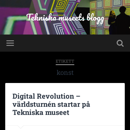
Tekniska museets blogg
ETIKETT
konst
Digital Revolution –
världsturnén startar på
Tekniska museet