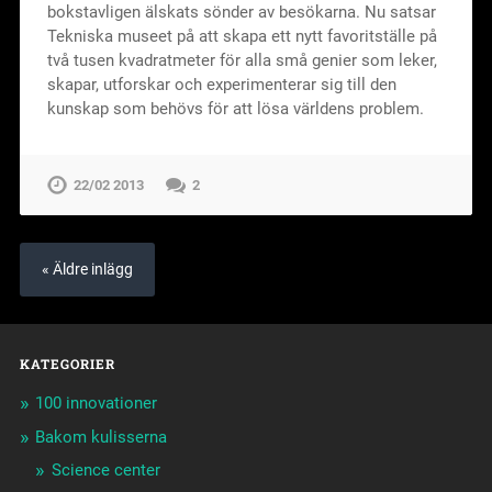
bokstavligen älskats sönder av besökarna. Nu satsar
Tekniska museet på att skapa ett nytt favoritställe på
två tusen kvadratmeter för alla små genier som leker,
skapar, utforskar och experimenterar sig till den
kunskap som behövs för att lösa världens problem.
22/02 2013
2
« Äldre inlägg
KATEGORIER
100 innovationer
Bakom kulisserna
Science center